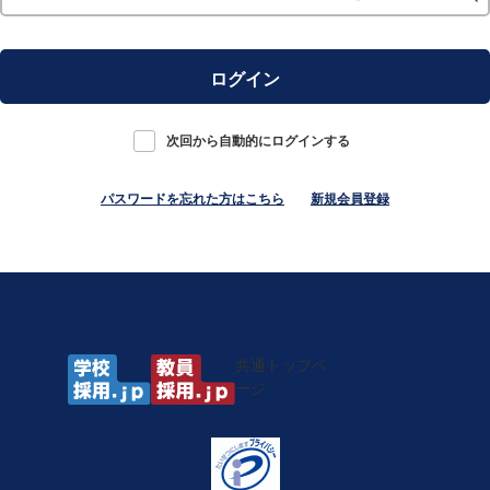
次回から自動的にログインする
パスワードを忘れた方はこちら
新規会員登録
共通トップペ
ージ