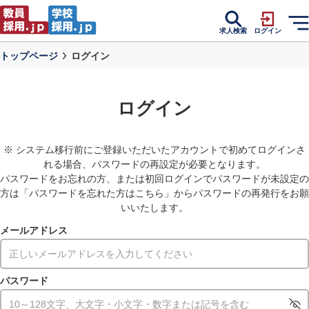
求人検索
ログイン
トップページ
ログイン
ログイン
※ システム移行前にご登録いただいたアカウントで初めてログインさ
れる場合、パスワードの再設定が必要となります。
パスワードをお忘れの方、または初回ログインでパスワードが未設定の
方は「パスワードを忘れた方はこちら」からパスワードの再発行をお願
いいたします。
メールアドレス
パスワード