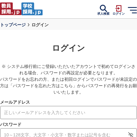
求人検索
ログイン
トップページ
ログイン
ログイン
※ システム移行前にご登録いただいたアカウントで初めてログインさ
れる場合、パスワードの再設定が必要となります。
パスワードをお忘れの方、または初回ログインでパスワードが未設定の
方は「パスワードを忘れた方はこちら」からパスワードの再発行をお願
いいたします。
メールアドレス
パスワード