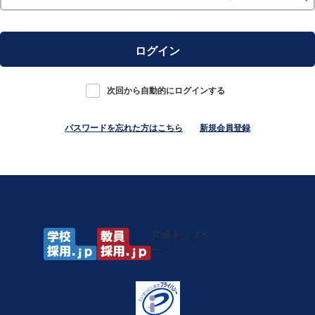
次回から自動的にログインする
パスワードを忘れた方はこちら
新規会員登録
共通トップペ
ージ